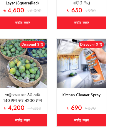
Layer (Square)Rack
লাইট(1 পিছ)
(Combo)
৳ 4,600
৳ 650
৳ 5,000
৳ 950
অর্ডার করুন
অর্ডার করুন
Discount 3 %
Discount 0 %
গোবিন্দভোগ আম 30 কেজি
Kitchen Cleaner Spray
140 টাকা করে 4200 টাকা
৳ 4,200
৳ 690
৳ 4,350
৳ 690
অর্ডার করুন
অর্ডার করুন