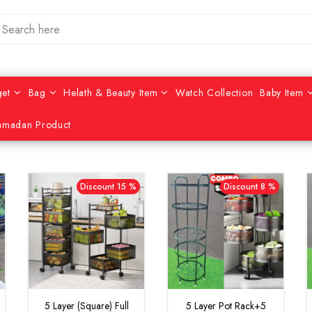
et
Bag
Helath & Beauty Item
Watch Collection
Baby Item
amadan Product
Discount 15 %
Discount 8 %
5 Layer (Square) Full
5 Layer Pot Rack+5