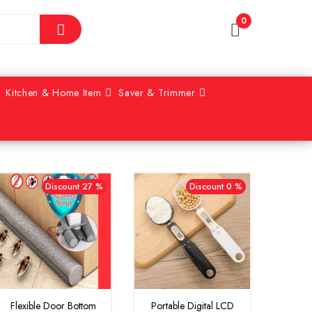
0
Kitchen & Home Item
Saver & Trimmer
Discount 27 %
Discount 0 %
Flexible Door Bottom
Portable Digital LCD