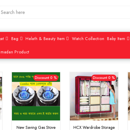
et
Bag
Helath & Beauty Item
Watch Collection
Baby Item
amadan Product
Discount 0 %
Discount 0 %
New Saving Gas Stove
HCX Wardrobe Storage