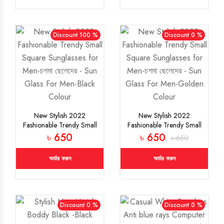
Discount 100 %
Discount 0 %
New Stylish 2022
New Stylish 2022
Fashionable Trendy Small
Fashionable Trendy Small
Square Sunglasses for
Square Sunglasses for
৳ 650
৳ 650
৳ 650
Men-চশমা ছেলেদের - Sun
Men-চশমা ছেলেদের - Sun
Glass For Men-Black
Glass For Men-Golden
অর্ডার করুন
অর্ডার করুন
Colour
Colour
Discount 0 %
Discount 0 %