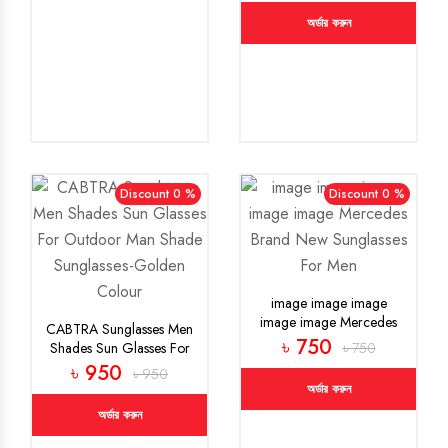
অর্ডার করুন
Discount 0 %
Discount 0 %
image image image
image image Mercedes
CABTRA Sunglasses Men
Brand New Sunglasses
৳ 750
Shades Sun Glasses For
৳ 750
For Men
Outdoor Man Shade
৳ 950
৳ 950
Sunglasses-Golden
অর্ডার করুন
Colour
অর্ডার করুন