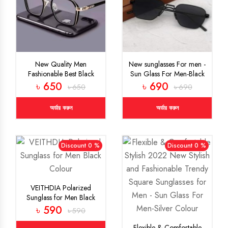
New Quality Men
New sunglasses For men -
Fashionable Best Black
Sun Glass For Men-Black
Driving Sunglasses New
Colour
৳ 650
৳ 690
৳ 650
৳ 690
Classic Round Shape Best
Design Fashion sunglasses
অর্ডার করুন
অর্ডার করুন
Discount 0 %
Discount 0 %
VEITHDIA Polarized
Sunglass for Men Black
Colour
৳ 590
৳ 590
Flexible & Comfortable