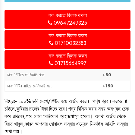
কল করতে ক্লিক করুন
09647249325
কল করতে ক্লিক করুন
01710032383
কল করতে ক্লিক করুন
01715664997
ঢাকা সিটিতে ডেলিভারি খরচ
৳ 80
ঢাকা সিটির বাহিরে ডেলিভারি খরচ
৳ 150
বিঃদ্রঃ- ১০০% ছবি দেখে/শিউর হয়ে অর্ডার করেন।পণ্য গ্রহন করতে না
চাইলে,কুরিয়ার চার্জের টাকা দিতে হবে।পন্য রিসিভ করার সময় অবশ্যই চেক
করে রাখবেন,পরে কোন অভিযোগ গ্রহনযোগ্য হবেনা। অযথা অর্ডার থেকে
বিরত থাকুন,কারন আপনার মোবাইল নাম্বার এড্রেস ডিভাইস আইপি নাম্বার
দেখা যায়।