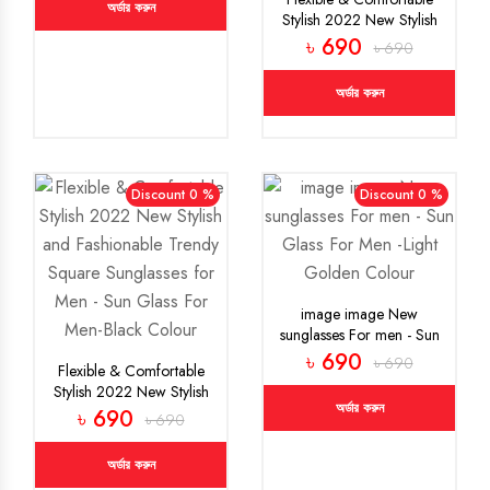
অর্ডার করুন
Stylish 2022 New Stylish
and Fashionable Trendy
৳ 690
৳ 690
Square Sunglasses for
Men - Sun Glass For Men-
অর্ডার করুন
Silver Colour
Discount 0 %
Discount 0 %
image image New
sunglasses For men - Sun
Glass For Men -Light
৳ 690
৳ 690
Flexible & Comfortable
Golden Colour
Stylish 2022 New Stylish
অর্ডার করুন
and Fashionable Trendy
৳ 690
৳ 690
Square Sunglasses for
Men - Sun Glass For Men-
অর্ডার করুন
Black Colour