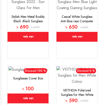
Stylish Men Metal Boddy
Casual White Sunglass
Black -Black Sunglass
Anti blue rays Computer
2022 - Sun Glass For
Sunglass Men Blue Light
৳ 690
৳ 650
৳ 690
৳ 650
Men
Coating Gaming Sunglass
অর্ডার করুন
অর্ডার করুন
Discount 100 %
Discount 0 %
Sunglasses Cover Box
৳ 100
VEITHDIA Polarized
Sunglass for Men White
অর্ডার করুন
Colour
৳ 590
৳ 590