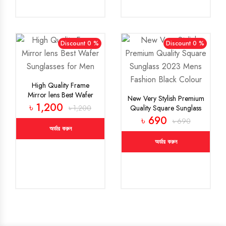
Discount 0 %
Discount 0 %
High Quality Frame
Mirror lens Best Wafer
New Very Stylish Premium
Sunglasses for Men
৳ 1,200
৳ 1,200
Quality Square Sunglass
2023 Mens Fashion Black
৳ 690
৳ 690
Colour
অর্ডার করুন
অর্ডার করুন