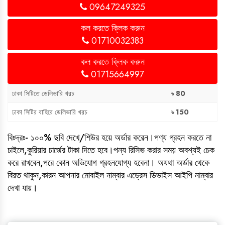
09647249325
কল করতে ক্লিক করুন
01710032383
কল করতে ক্লিক করুন
01715664997
ঢাকা সিটিতে ডেলিভারি খরচ
৳ 80
ঢাকা সিটির বাহিরে ডেলিভারি খরচ
৳ 150
বিঃদ্রঃ- ১০০% ছবি দেখে/শিউর হয়ে অর্ডার করেন।পণ্য গ্রহন করতে না
চাইলে,কুরিয়ার চার্জের টাকা দিতে হবে।পন্য রিসিভ করার সময় অবশ্যই চেক
করে রাখবেন,পরে কোন অভিযোগ গ্রহনযোগ্য হবেনা। অযথা অর্ডার থেকে
বিরত থাকুন,কারন আপনার মোবাইল নাম্বার এড্রেস ডিভাইস আইপি নাম্বার
দেখা যায়।