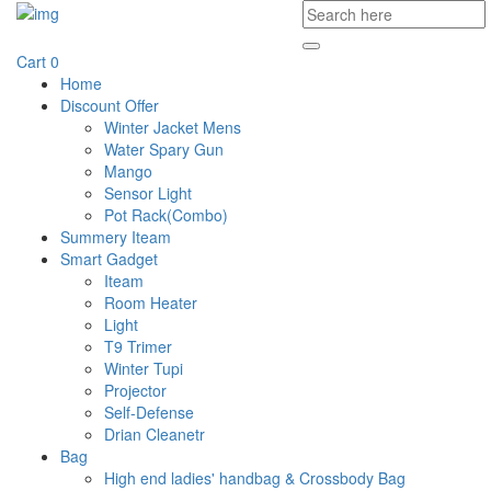
Cart
0
Home
Discount Offer
Winter Jacket Mens
Water Spary Gun
Mango
Sensor Light
Pot Rack(Combo)
Summery Iteam
Smart Gadget
Iteam
Room Heater
Light
T9 Trimer
Winter Tupi
Projector
Self-Defense
Drian Cleanetr
Bag
High end ladies' handbag & Crossbody Bag