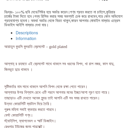
বিঃদ্রঃ- ১০০% ছবি দেখে/শিউর হয়ে অর্ডার করেন।পণ্য গ্রহন করতে না চাইলে,কুরিয়ার
চার্জের টাকা দিতে হবে।পন্য রিসিভ করার সময় অবশ্যই চেক করে রাখবেন,পরে কোন অভিযোগ
গ্রহনযোগ্য হবেনা। অযথা অর্ডার থেকে বিরত থাকুন,কারন আপনার মোবাইল নাম্বার এড্রেস
ডিভাইস আইপি নাম্বার দেখা যায়।
Descriptions
Information
আয়াতুল কুরসি কুদরতি ব্রেসলেট – gold plated
আল্লাহ্‌ র রহমতে এই ব্রেসলেট সাথে থাকলে সব ধরনের বিপদ, খা রাপ নজর, কাল যাদু,
জিনভুত দুরে থাকবে ।
সৃষ্টিকর্তার নাম সাথে থাকলে আপনি বিপদ থেকে রক্ষা পেতে পারেন।
আল্লাহর উপর বিশ্বাস রেখে এটি পরলে আপনার মনের ইচ্ছা/আশা পূরণ হতে পারে।
তাছাড়াও এটি দেখতে অনেক সুন্দর তাই আপনি এটি সব সময় রাখতে পারেন।
উন্নত কোয়ালিটি ম্যাটাল দিয়ে তৈরি।
পুরুষ মহিলা সবাই ব্যবহার করতে পারবে।
বেস্ট কোয়ালিটি পণ্য।
স্ট্যাইলিশ, ফ্যাশনেবল ও স্মার্ট ডিজাইন।
রেগুলার ইউজের জন্য পারফেক্ট।